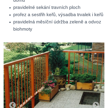
domů
pravidelné sekání travních ploch
prořez a sestřih keřů, výsadba trvalek i keřů
pravidelná měsíční údržba zeleně a odvoz
biohmoty