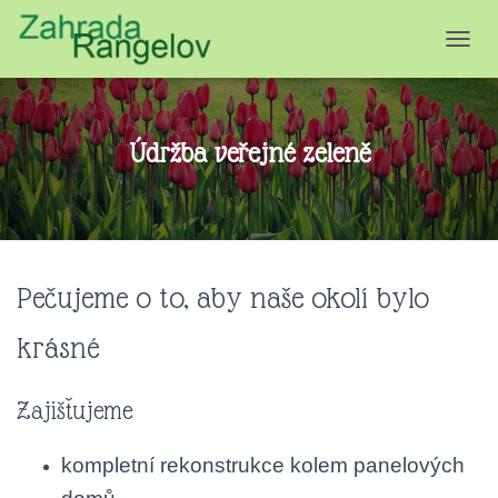
P
Ř
E
P
N
Údržba veřejné zeleně
O
U
T
N
A
V
I
Pečujeme o to, aby naše okolí bylo
G
A
krásné
C
I
Zajišťujeme
kompletní rekonstrukce kolem panelových