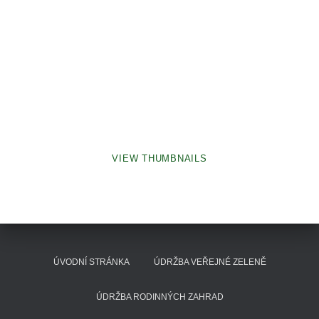
VIEW THUMBNAILS
ÚVODNÍ STRÁNKA
ÚDRŽBA VEŘEJNÉ ZELENĚ
ÚDRŽBA RODINNÝCH ZAHRAD