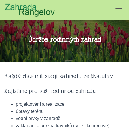
P
Ř
E
P
N
Údržba rodinných zahrad
O
U
T
N
A
V
I
Každý chce mít svoji zahradu ze škatulky
G
A
Zajistíme pro vaši rodinnou zahradu
C
I
projektování a realizace
úpravy terénu
vodní prvky v zahradě
zakládání a údržba trávníků (seté i kobercové)